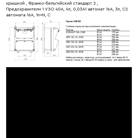
крышкой , Франко-бельгийский стандарт 2 ,
Предохранители 1 УЗО 40A, 4п, 0,03A1 автомат 16A, 3п, C2
автомата 16A, 1п+N, C