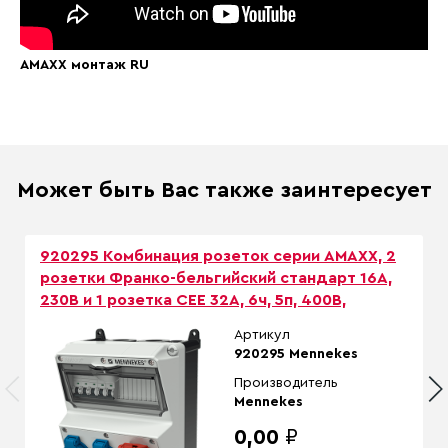
AMAXX монтаж RU
Может быть Вас также заинтересует
920295 Комбинация розеток серии AMAXX, 2
розетки Франко-бельгийский стандарт 16А,
230В и 1 розетка СЕЕ 32А, 6ч, 5п, 400В,
Артикул
920295 Mennekes
Производитель
Mennekes
0,00
₽