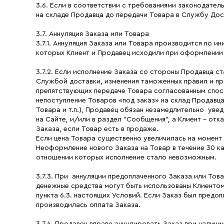
3.6. Если в соответствии с требованиями законодате
на складе Продавца до передачи Товара в Службу Дос
3.7. Аннуляция Заказа или Товара
3.7.1. Аннуляция Заказа или Товара производится по 
которых Клиент и Продавец исходили при оформлении 
3.7.2. Если исполнение Заказа со стороны Продавца с
Службой доставки, изменения таможенных правил и про
препятствующих передаче Товара согласованным способ
непоступление Товаров «под заказ» на склад Продавц
Товара и т.п.), Продавец обязан незамедлительно уве
на Сайте, и/или в раздел "Сообщения", а Клиент - от
Заказа, если Товар есть в продаже.
Если цена Товара существенно увеличилась на момент
Неоформление нового Заказа на Товар в течение 30 ка
отношении которых исполнение стало невозможным.
3.7.3. При аннуляции предоплаченного Заказа или То
денежные средства могут быть использованы Клиентом
пункта 6.3. настоящих Условий. Если Заказ был предо
производилась оплата Заказа.