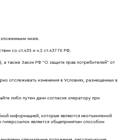
 изложенными ниже.
ии со ст.435 и ч.2 ст.437 ГК РФ.
), а также Закон РФ "О защите прав потребителей" от
лярно отслеживать изменения в Условиях, размещенных в
Сайте либо путем дачи согласия оператору при
обной информацией, которые являются неотъемлемой
ых гиперссылок является общепринятым способом
установлены специальные положения, регулирующие