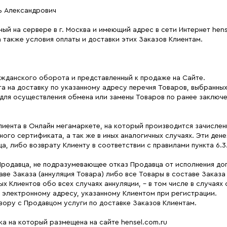
ь Александрович
й на сервере в г. Москва и имеющий адрес в сети Интернет hens
 также условия оплаты и доставки этих Заказов Клиентам.
ажданского оборота и представленный к продаже на Сайте.
 на доставку по указанному адресу перечня Товаров, выбранных 
 для осуществления обмена или замены Товаров по ранее заключ
лиента в Онлайн мегамаркете, на который производится зачисле
ного сертификата, а так же в иных аналогичных случаях. Эти де
, либо возврату Клиенту в соответствии с правилами пункта 6.3
 Продавца, не подразумевающее отказ Продавца от исполнения до
аве Заказа (аннуляция Товара) либо все Товары в составе Заказа
 Клиентов обо всех случаях аннуляции, - в том числе в случаях 
 электронному адресу, указанному Клиентом при регистрации.
вору с Продавцом услуги по доставке Заказов Клиентам.
ка на который размещена на сайте hensel.com.ru