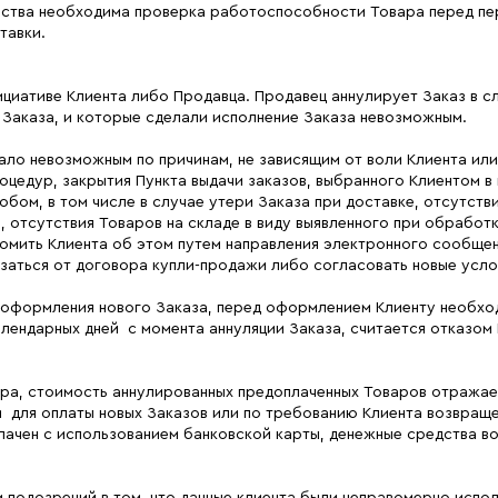
льства необходима проверка работоспособности Товара перед пе
тавки.
инициативе Клиента либо Продавца. Продавец аннулирует Заказ в 
Заказа, и которые сделали исполнение Заказа невозможным.
тало невозможным по причинам, не зависящим от воли Клиента или
цедур, закрытия Пункта выдачи заказов, выбранного Клиентом в 
ом, в том числе в случае утери Заказа при доставке, отсутств
а, отсутствия Товаров на складе в виду выявленного при обрабо
домить Клиента об этом путем направления электронного сообщен
казаться от договора купли-продажи либо согласовать новые ус
 оформления нового Заказа, перед оформлением Клиенту необхо
лендарных дней с момента аннуляции Заказа, считается отказом
вара, стоимость аннулированных предоплаченных Товаров отражае
 для оплаты новых Заказов или по требованию Клиента возвраще
плачен с использованием банковской карты, денежные средства в