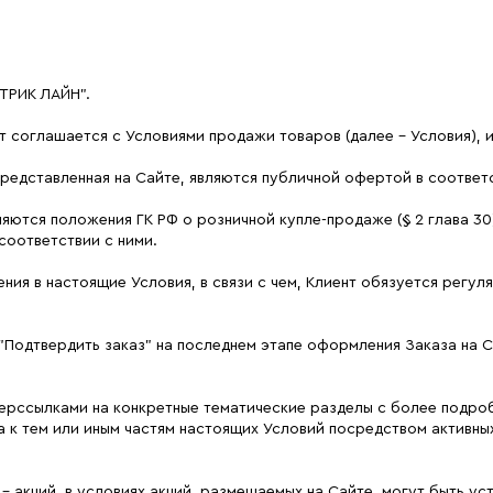
ТРИК ЛАЙН".
нт соглашается с Условиями продажи товаров (далее - Условия),
редставленная на Сайте, являются публичной офертой в соответств
яются положения ГК РФ о розничной купле-продаже (§ 2 глава 30
 соответствии с ними.
ения в настоящие Условия, в связи с чем, Клиент обязуется регу
 "Подтвердить заказ" на последнем этапе оформления Заказа на 
иперссылками на конкретные тематические разделы с более подр
 к тем или иным частям настоящих Условий посредством активн
 - акций, в условиях акций, размещаемых на Сайте, могут быть 