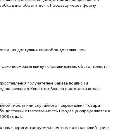
льзованы третьими лицами, в том числе для оплаты
 необходимо обратиться к Продавцу через форму
ентом из доступных способов доставки при
оставке возможны ввиду непредвиденных обстоятельств,
 проставления получателем Заказа подписи в
едоплаченного Клиентом Заказа и доставки после
айной гибели или случайного повреждения Товара
бу доставки ответственность Продавца определяется в
2008 года).
но иных нерегистрируемых почтовых отправлений, риск