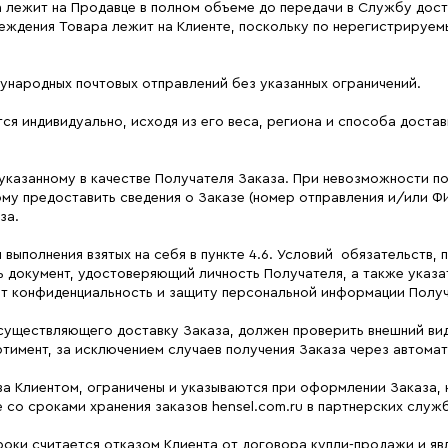
 лежит на Продавце в полном объеме до передачи в Службу дост
реждения Товара лежит на Клиенте, поскольку по нерегистрируе
ународных почтовых отправлений без указанных ограничений.
я индивидуально, исходя из его веса, региона и способа доставк
, указанному в качестве Получателя Заказа. При невозможности п
ому предоставить сведения о Заказе (номер отправления и/или Ф
за.
 выполнения взятых на себя в пункте 4.6. Условий обязательств,
 документ, удостоверяющий личность Получателя, а также указа
т конфиденциальность и защиту персональной информации Получате
 осуществляющего доставку Заказа, должен проверить внешний вид
ртимент, за исключением случаев получения Заказа через автома
аза Клиентом, ограничены и указываются при оформлении Заказа,
со сроками хранения заказов hensel.com.ru в партнерских служб
 сроки считается отказом Клиента от договора купли-продажи и я