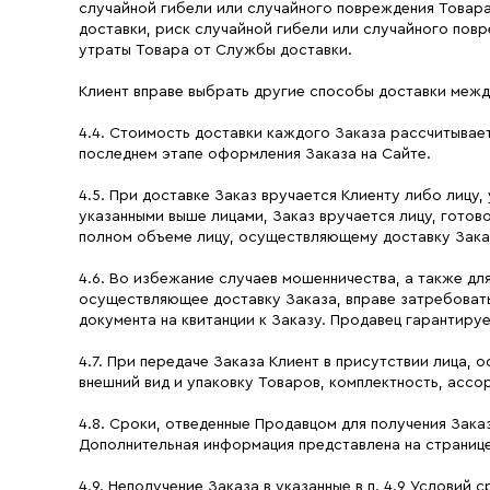
случайной гибели или случайного повреждения Товара
доставки, риск случайной гибели или случайного пов
утраты Товара от Службы доставки.
Клиент вправе выбрать другие способы доставки межд
4.4. Стоимость доставки каждого Заказа рассчитываетс
последнем этапе оформления Заказа на Сайте.
4.5. При доставке Заказ вручается Клиенту либо лицу
указанными выше лицами, Заказ вручается лицу, готов
полном объеме лицу, осуществляющему доставку Зака
4.6. Во избежание случаев мошенничества, а также для
осуществляющее доставку Заказа, вправе затребовать
документа на квитанции к Заказу. Продавец гарантируе
4.7. При передаче Заказа Клиент в присутствии лица,
внешний вид и упаковку Товаров, комплектность, ассо
4.8. Сроки, отведенные Продавцом для получения Зак
Дополнительная информация представлена на странице 
4.9. Неполучение Заказа в указанные в п. 4.9 Условий