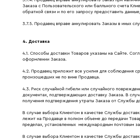
3.7.4. Продавец вправе аннулировать Заказ при наличи
Заказа с Пользовательского или балльного счета Кли
обратной связи и по его запросу предоставить данны
3.7.5. Продавец вправе аннулировать Заказы в иных сл
4. Доставка
4.1. Способы доставки Товаров указаны на Сайте. Со
оформлении Заказа.
4.2. Продавец приложит все усилия для соблюдения ср
произошедших не по вине Продавца.
4.3. Риск случайной гибели или случайного поврежден
документах, подтверждающих доставку Заказа. В случ
получения подтверждения утраты Заказа от Службы д
В случае выбора Клиентом в качестве Службы достав
лежит на Продавце в полном объеме до передачи Това
пределах, установленных международным почтовым зак
В случае выбора Клиентом в качестве Службы доставки