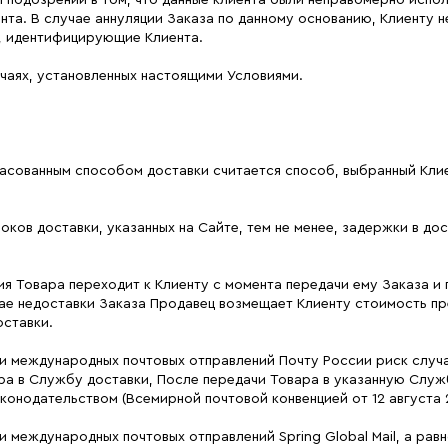
и подозрений в том, что данные клиента были неправомерно испо
ента. В случае аннуляции Заказа по данному основанию, Клиенту
е, идентифицирующие Клиента.
учаях, установленных настоящими Условиями.
гласованным способом доставки считается способ, выбранный Кли
оков доставки, указанных на Сайте, тем не менее, задержки в д
ия Товара переходит к Клиенту с момента передачи ему Заказа и
ае недоставки Заказа Продавец возмещает Клиенту стоимость пр
оставки.
ки международных почтовых отправлений Почту России риск случ
ра в Службу доставки, После передачи Товара в указанную Служ
онодательством (Всемирной почтовой конвенцией от 12 августа 
 международных почтовых отправлений Spring Global Mail, а рав