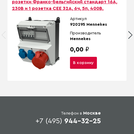
розетки Франко-бельгийский стандарт 16А,
230В и 1 розетка СЕЕ 32А, 6ч, 5п, 400В,
Артикул
920295 Mennekes
Производитель
Mennekes
0,00
₽
В корзину
Москве
Телефон в
+7 (495)
944-32-25