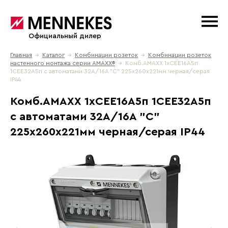
Официальный дилер
Главная
→
Каталог
→
Комбинации розеток
→
Комбинации розеток
настенного монтажа серии АМАХХ®
→ Комб.AMAXX 1хСЕЕ16А5п
1СЕЕ32А5п с автоматами 32А/16А "С" 225х260х221мм черная/серая
IP44
Комб.AMAXX 1хСЕЕ16А5п 1СЕЕ32А5п
с автоматами 32А/16А "С"
225х260х221мм черная/серая IP44