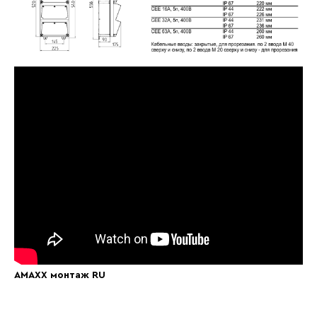
AMAXX монтаж RU