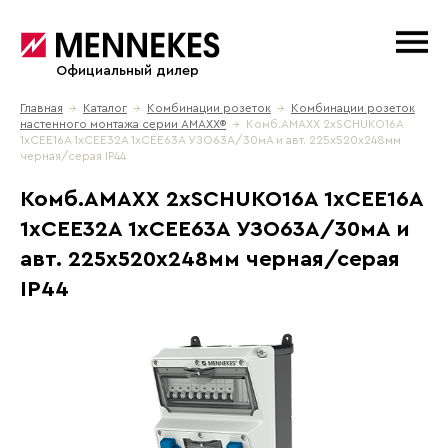
Официальный дилер
Главная
→
Каталог
→
Комбинации розеток
→
Комбинации розеток
настенного монтажа серии АМАХХ®
→ Комб.AMAXX 2хSCHUKO16А
1хСЕЕ16А 1хСЕЕ32А 1хСЕЕ63А УЗО63А/30мА и авт. 225х520х248мм
черная/серая IP44
Комб.AMAXX 2хSCHUKO16А 1хСЕЕ16А
1хСЕЕ32А 1хСЕЕ63А УЗО63А/30мА и
авт. 225х520х248мм черная/серая
IP44