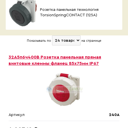
Розетка панельная технология
TorsionSpringCONTACT (125А)
Показывать по
на странице
32A5п6ч400B Розетка панельная прямая
винтовые клеммы фланец 85х75мм IP67
Артикул
240A