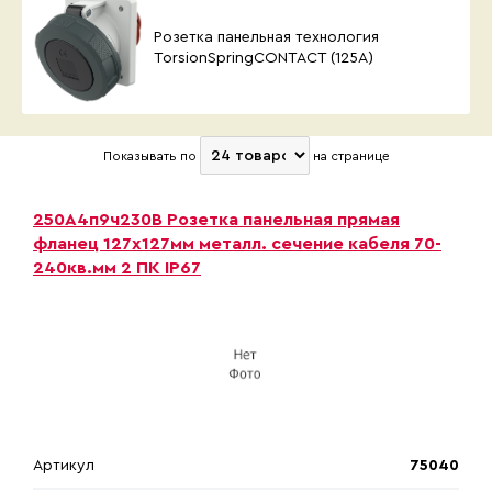
Розетка панельная технология
TorsionSpringCONTACT (125А)
Показывать по
на странице
250А4п9ч230B Розетка панельная прямая
фланец 127х127мм металл. сечение кабеля 70-
240кв.мм 2 ПК IP67
Артикул
75040