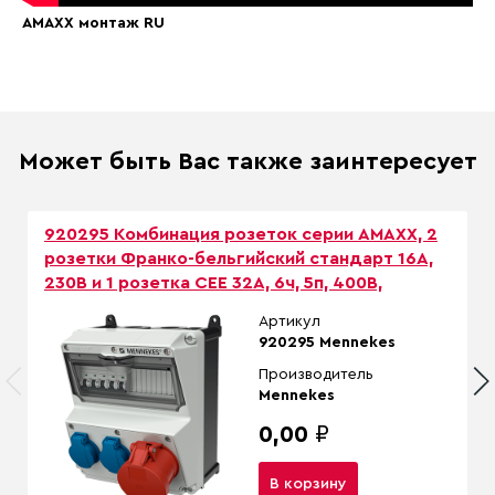
AMAXX монтаж RU
Может быть Вас также заинтересует
920295 Комбинация розеток серии AMAXX, 2
розетки Франко-бельгийский стандарт 16А,
230В и 1 розетка СЕЕ 32А, 6ч, 5п, 400В,
Артикул
920295 Mennekes
Производитель
Mennekes
0,00
₽
В корзину