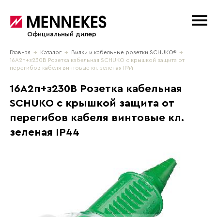
Официальный дилер
Главная
→
Каталог
→
Вилки и кабельные розетки SCHUKO®
→
16A2п+з230B Розетка кабельная SCHUKO с крышкой защита от
перегибов кабеля винтовые кл. зеленая IP44
16A2п+з230B Розетка кабельная
SCHUKO с крышкой защита от
перегибов кабеля винтовые кл.
зеленая IP44