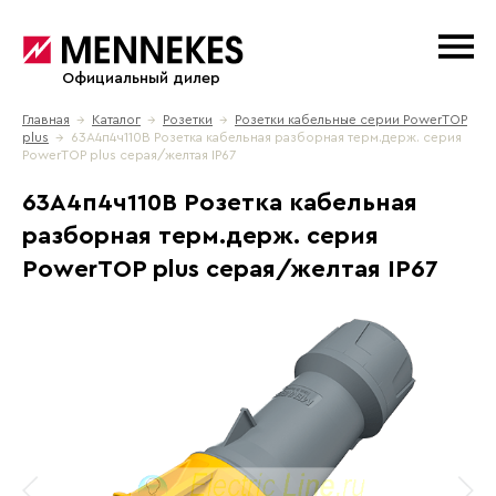
Официальный дилер
Главная
→
Каталог
→
Розетки
→
Розетки кабельные серии PowerTOP
plus
→ 63A4п4ч110B Розетка кабельная разборная терм.держ. серия
PowerTOP plus серая/желтая IP67
63A4п4ч110B Розетка кабельная
разборная терм.держ. серия
PowerTOP plus серая/желтая IP67