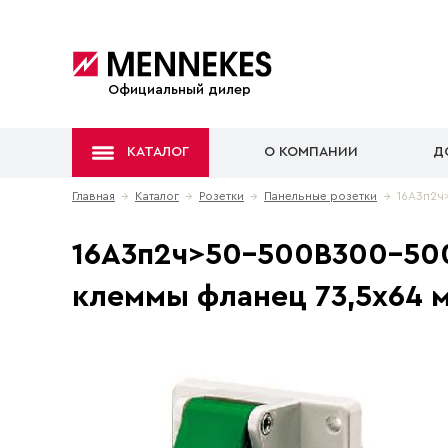
Официальный дилер
КАТАЛОГ
О КОМПАНИИ
Д
Главная
→
Каталог
→
Розетки
→
Панельные розетки
→ 16A3п2ч>5
16A3п2ч>50-500B300-500
клеммы фланец 73,5х64 м