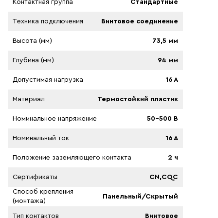
Контактная группа
Стандартные
Tехника подключения
Винтовое соединение
Высота (мм)
73,5 мм
Глубина (мм)
94 мм
Допустимая нагрузка
16 A
Материал
Термостойкий пластик
Номинальное напряжение
50-500 B
Номинальный ток
16 A
Положение заземляющего контакта
2 ч
Сертификаты
CN,CQC
Способ крепления
Панельный/Скрытый
(монтажа)
Тип контактов
Винтовое