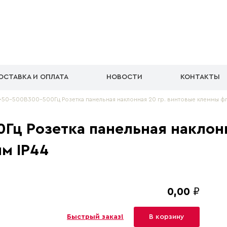
ОСТАВКА И ОПЛАТА
НОВОСТИ
КОНТАКТЫ
0-500B300-500Гц Розетка панельная наклонная 20 гр. винтовые клеммы фла
Гц Розетка панельная наклонн
м IP44
0,00
₽
Быстрый заказ!
В корзину