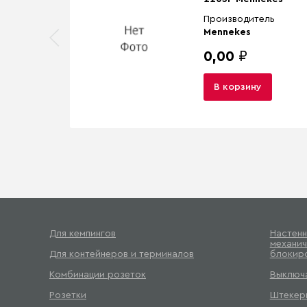
Производитель
Mennekes
0,00
₽
В корзину
Для кемпингов
Настенн
механич
Для контейнеров и терминалов
блокир
Комбинации розеток
Выключа
Розетки
Штекер