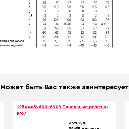
Может быть Вас также заинтересует
125A4п5ч600-690B Панельные розетки
IP67
Артикул
3663P Mennekes