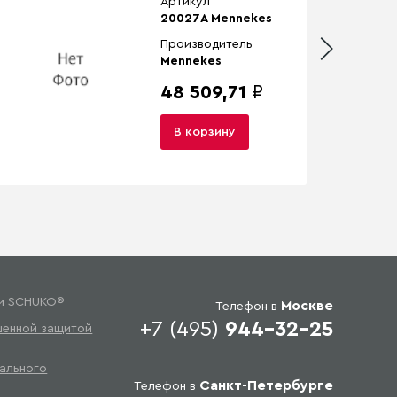
Артикул
20027A Mennekes
Производитель
Mennekes
48 509,71
₽
В корзину
ки SCHUKO®
Москве
Телефон в
+7 (495)
944-32-25
шенной защитой
ального
Санкт-Петербурге
Телефон в