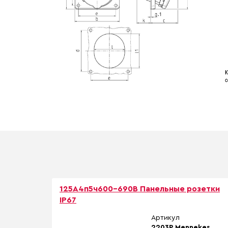
125A4п5ч600-690B Панельные розетки
IP67
Артикул
2203P Mennekes