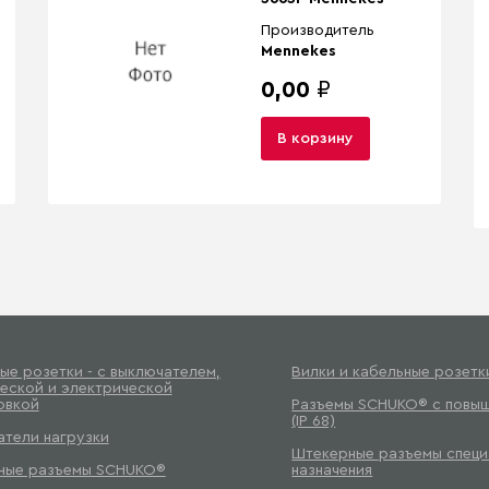
Производитель
Mennekes
0,00
₽
В корзину
ые розетки - с выключателем,
Вилки и кабельные розет
еской и электрической
овкой
Разъемы SCHUKO® с повы
(IP 68)
тели нагрузки
Штекерные разъемы специ
ные разъемы SCHUKO®
назначения