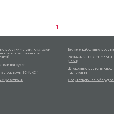
1
ые розетки - с выключателем,
Вилки и кабельные розет
еской и электрической
овкой
Разъемы SCHUKO® с повы
(IP 68)
тели нагрузки
Штекерные разъемы специ
ные разъемы SCHUKO®
назначения
 с розетками
Сопутствующее оборудов