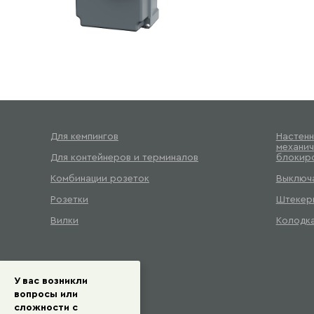
Для кемпингов
Настенн
механич
Для контейнеров и терминалов
блокир
Комбинации розеток
Выключа
Розетки
Штекер
Вилки
Колодка
У вас возникли
вопросы или
сложности с