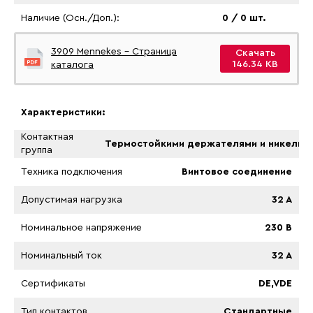
Наличие (Осн./Доп.):
0 / 0 шт.
3909 Mennekes - Страница
Скачать
146.34 KB
каталога
Характеристики:
Контактная
Термостойкими держателями и никелиро
группа
Tехника подключения
Винтовое соединение
Допустимая нагрузка
32 A
Номинальное напряжение
230 B
Номинальный ток
32 A
Сертификаты
DE,VDE
Тип контактов
Стандартные